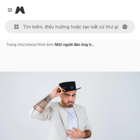
Magnific
Close menu
Tìm ki
Trang chủ
/
stock
/
Hình ảnh
/
Một người đàn ông tr…