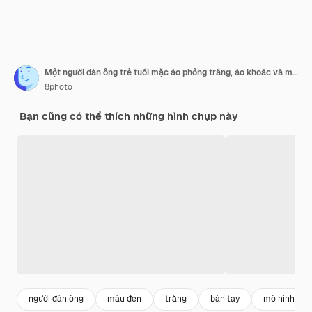
Một người đàn ông trẻ tuổi mặc áo phông trắng, áo khoác và mũ đen đặt tay lên bụng và đội mũ đen và trông nghiêm trọng, góc nhìn chính diện.
8photo
Bạn cũng có thể thích những hình chụp này
người đàn ông
màu đen
trắng
bàn tay
mô hình