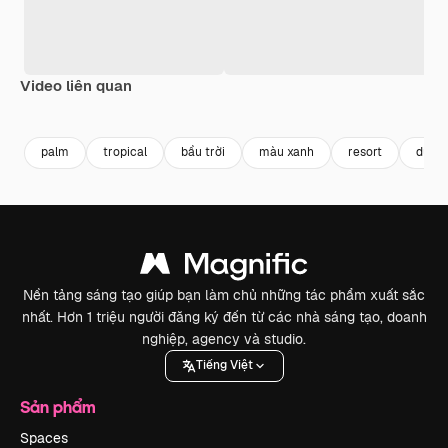
Video liên quan
Premium
Premium
Được tạo ra bởi AI
Premium
Premium
Được tạo ra
palm
tropical
bầu trời
màu xanh
resort
du lịc
Nền tảng sáng tạo giúp bạn làm chủ những tác phẩm xuất sắc
nhất. Hơn 1 triệu người đăng ký đến từ các nhà sáng tạo, doanh
nghiệp, agency và studio.
Tiếng Việt
Sản phẩm
Spaces