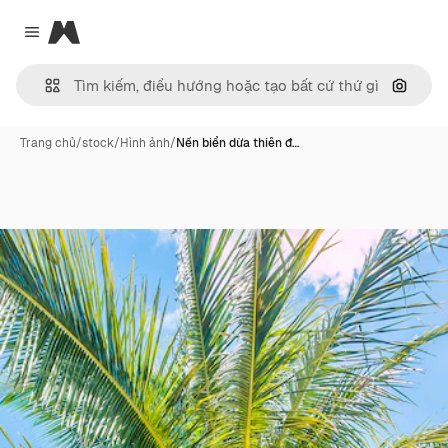
Magnific
Close menu
Tìm ki
Trang chủ
/
stock
/
Hình ảnh
/
Nền biển dừa thiên đ…