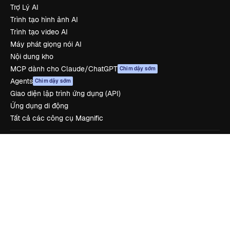
Trợ Lý AI
Trình tạo hình ảnh AI
Trình tạo video AI
Máy phát giọng nói AI
Nội dung kho
MCP dành cho Claude/ChatGPT
Chim dậy sớm
Agents
Chim dậy sớm
Giao diện lập trình ứng dụng (API)
Ứng dụng di động
Tất cả các công cụ Magnific
Bắt đầu
Academy
Tài liệu
Hỗ trợ
Điều khoản sử dụng
Chính sách bảo mật
Bản gốc
Chim dậy sớm