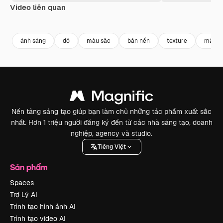
Video liên quan
Premium
Premium
Premium
Premium
ánh sáng
đỏ
màu sắc
bản nền
texture
màu đ
Nền tảng sáng tạo giúp bạn làm chủ những tác phẩm xuất sắc
nhất. Hơn 1 triệu người đăng ký đến từ các nhà sáng tạo, doanh
nghiệp, agency và studio.
Tiếng Việt
Sản phẩm
Spaces
Trợ Lý AI
Trình tạo hình ảnh AI
Trình tạo video AI