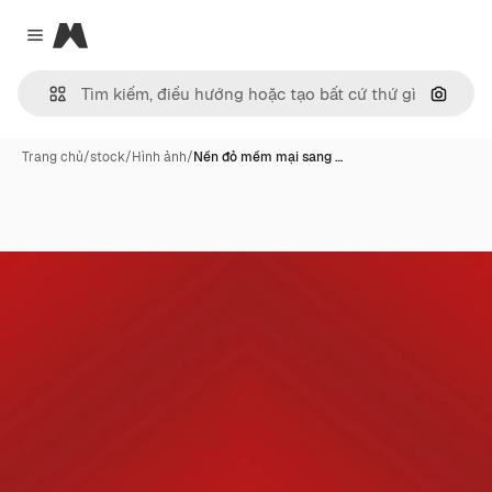
Magnific
Close menu
Tìm ki
Trang chủ
/
stock
/
Hình ảnh
/
Nền đỏ mềm mại sang …