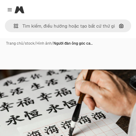
Magnific
Close menu
Tìm ki
Trang chủ
/
stock
/
Hình ảnh
/
Người đàn ông góc ca…