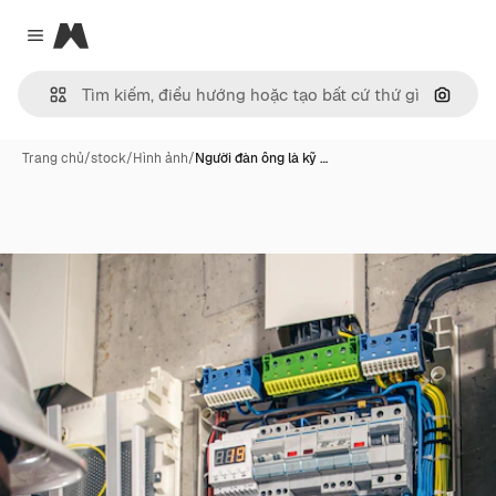
Magnific
Close menu
Tìm ki
Trang chủ
/
stock
/
Hình ảnh
/
Người đàn ông là kỹ …