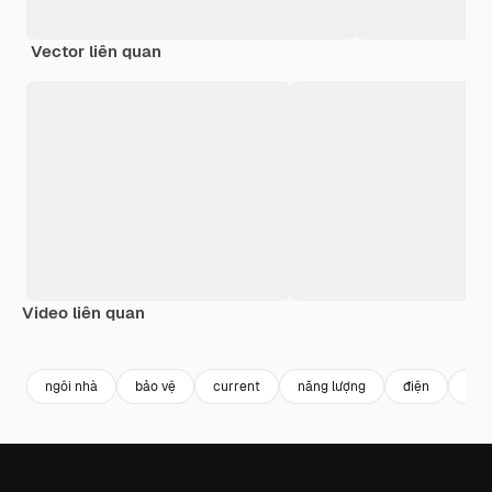
Vector liên quan
Video liên quan
Premium
Premium
Premium
Premium
ngôi nhà
bảo vệ
current
năng lượng
điện
xây