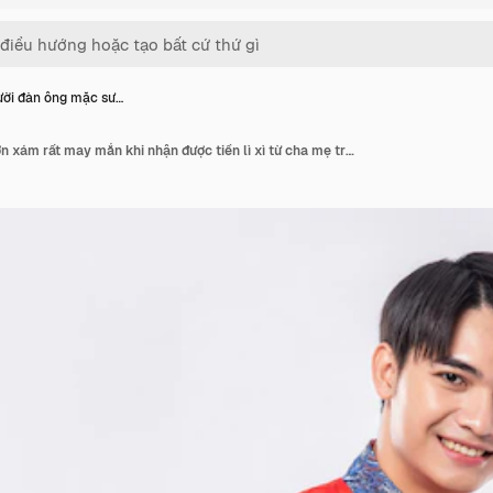
ời đàn ông mặc sư…
Người đàn ông mặc sườn xám rất may mắn khi nhận được tiền lì xì từ cha mẹ trong ngày truyền thống