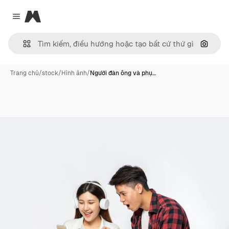
Magnific
Close menu
Tìm ki
Trang chủ
/
stock
/
Hình ảnh
/
Người đàn ông và phụ…