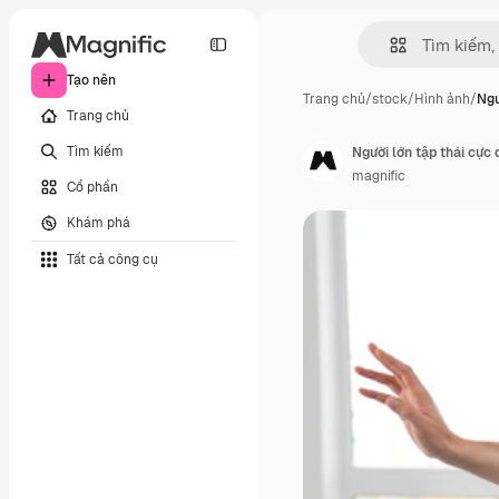
Tạo nên
Trang chủ
/
stock
/
Hình ảnh
/
Ngư
Trang chủ
Tìm kiếm
Người lớn tập thái cực 
magnific
Cổ phần
Khám phá
Tất cả công cụ