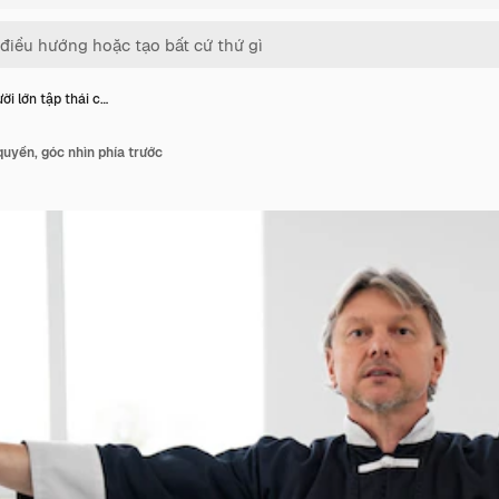
ời lớn tập thái c…
quyền, góc nhìn phía trước