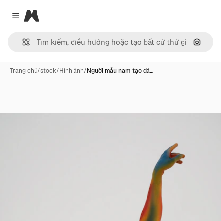
Magnific
Close menu
Tìm ki
Trang chủ
/
stock
/
Hình ảnh
/
Người mẫu nam tạo dá…