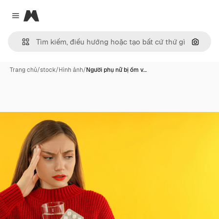
Magnific
Close menu
Tìm ki
Trang chủ
/
stock
/
Hình ảnh
/
Người phụ nữ bị ốm v…