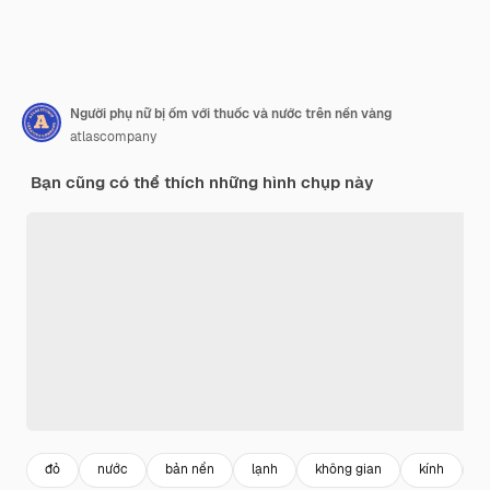
Người phụ nữ bị ốm với thuốc và nước trên nền vàng
atlascompany
Bạn cũng có thể thích những hình chụp này
đỏ
nước
bản nền
lạnh
không gian
kính
b