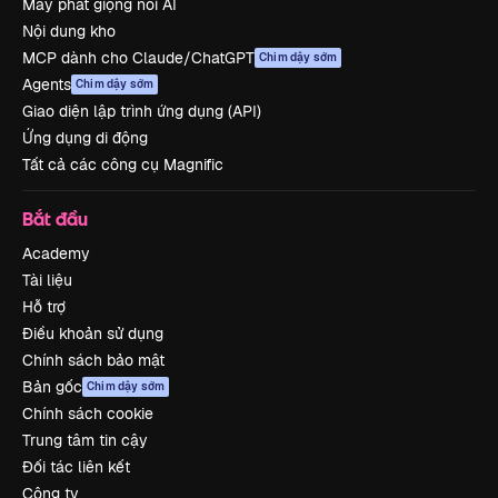
Máy phát giọng nói AI
Nội dung kho
MCP dành cho Claude/ChatGPT
Chim dậy sớm
Agents
Chim dậy sớm
Giao diện lập trình ứng dụng (API)
Ứng dụng di động
Tất cả các công cụ Magnific
Bắt đầu
Academy
Tài liệu
Hỗ trợ
Điều khoản sử dụng
Chính sách bảo mật
Bản gốc
Chim dậy sớm
Chính sách cookie
Trung tâm tin cậy
Đối tác liên kết
Công ty