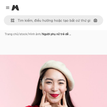
Magnific
Close menu
Tìm ki
Trang chủ
/
stock
/
Hình ảnh
/
Người phụ nữ trẻ dễ …