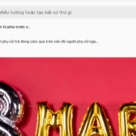
n từ phía trước n…
Nhìn từ phía trước người phụ nữ trẻ đang cầm quà trên nền đỏ người phụ nữ ngày lễ vẻ đẹp bình đẳng mua sắm tình cảm ngang nữ tính tháng ba tình yêu