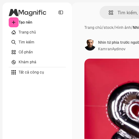
Tạo nên
Trang chủ
/
stock
/
Hình ảnh
/
Nhì
Trang chủ
Tìm kiếm
KamranAydinov
Cổ phần
Khám phá
Tất cả công cụ