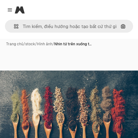
Magnific
Close menu
Tìm ki
Trang chủ
/
stock
/
Hình ảnh
/
Nhìn từ trên xuống t…