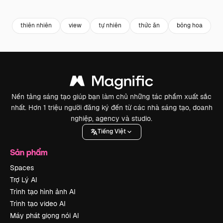
Premium
Premium
Premium
Premium
thiên nhiên
view
tự nhiên
thức ăn
bông hoa
t
Nền tảng sáng tạo giúp bạn làm chủ những tác phẩm xuất sắc
nhất. Hơn 1 triệu người đăng ký đến từ các nhà sáng tạo, doanh
nghiệp, agency và studio.
Tiếng Việt
Sản phẩm
Spaces
Trợ Lý AI
Trình tạo hình ảnh AI
Trình tạo video AI
Máy phát giọng nói AI