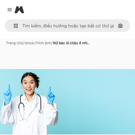
Magnific
Close menu
Tìm ki
Trang chủ
/
stock
/
Hình ảnh
/
Nữ bác sĩ châu Á nhi…