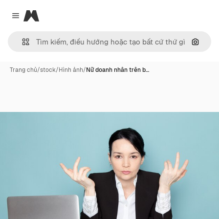
Magnific
Close menu
Tìm ki
Trang chủ
/
stock
/
Hình ảnh
/
Nữ doanh nhân trên b…