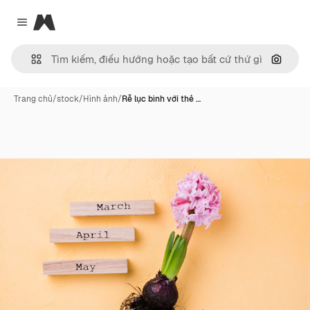
Magnific
Close menu
Tìm ki
Trang chủ
/
stock
/
Hình ảnh
/
Rễ lục bình với thẻ …