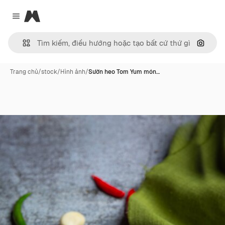
Magnific
Close menu
Tìm ki
Trang chủ
/
stock
/
Hình ảnh
/
Sườn heo Tom Yum món…