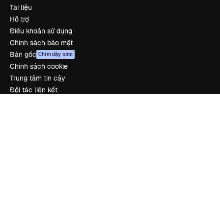
Tài liệu
Hỗ trợ
Điều khoản sử dụng
Chính sách bảo mật
Bản gốc
Chim dậy sớm
Chính sách cookie
Trung tâm tin cậy
Đối tác liên kết
Công ty
Công ty
Bảng giá
Về chúng tôi
Reviews
Tuyển dụng
Xu hướng tìm kiếm
Blog
Sự kiện