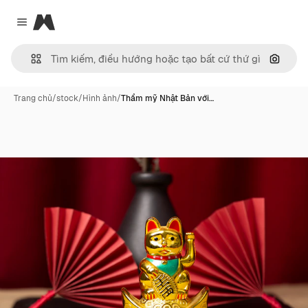
Magnific
Close menu
Tìm ki
Trang chủ
/
stock
/
Hình ảnh
/
Thẩm mỹ Nhật Bản với…