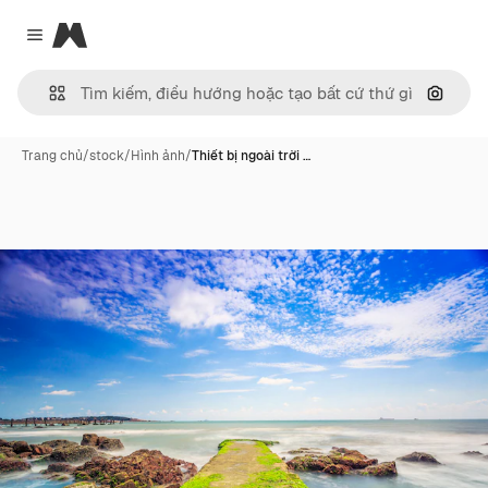
Magnific
Close menu
Tìm ki
Trang chủ
/
stock
/
Hình ảnh
/
Thiết bị ngoài trời …