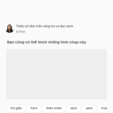
Thiếu nữ nằm trên võng tre và đọc sách
jcomp
Bạn cũng có thể thích những hình chụp này
thư giãn
Park
thiên nhiên
sách
xanh
mùa hè