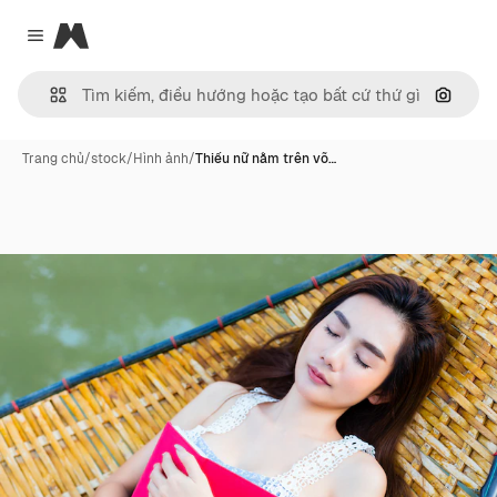
Magnific
Close menu
Tìm ki
Trang chủ
/
stock
/
Hình ảnh
/
Thiếu nữ nằm trên võ…