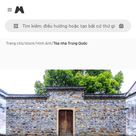
Magnific
Close menu
Tìm ki
Trang chủ
/
stock
/
Hình ảnh
/
Tòa nhà Trung Quốc