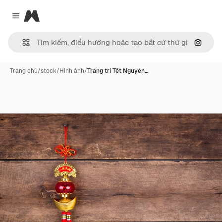
Magnific
Close menu
Tìm ki
Trang chủ
/
stock
/
Hình ảnh
/
Trang trí Tết Nguyên…