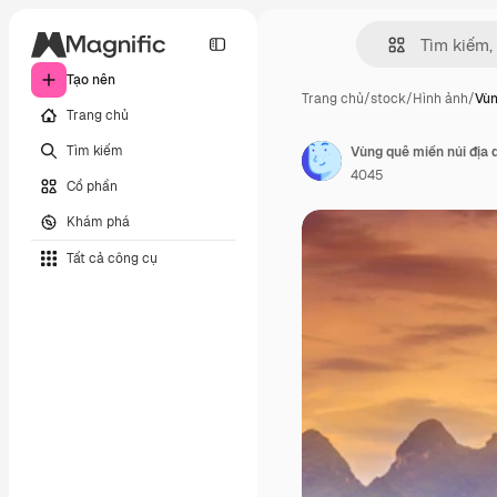
Tạo nên
Trang chủ
/
stock
/
Hình ảnh
/
Vùn
Trang chủ
Tìm kiếm
Vùng quê miền núi địa 
4045
Cổ phần
Khám phá
Tất cả công cụ