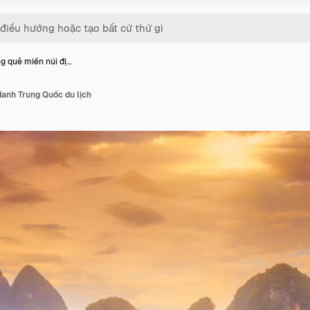
g quê miền núi đị…
danh Trung Quốc du lịch