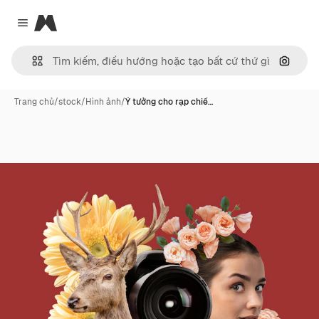
Magnific
Close menu
Tìm ki
Trang chủ
/
stock
/
Hình ảnh
/
Ý tưởng cho rạp chiế…