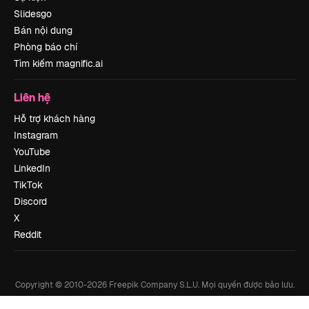
Slidesgo
Bán nội dung
Phòng báo chí
Tìm kiếm magnific.ai
Liên hệ
Hỗ trợ khách hàng
Instagram
YouTube
LinkedIn
TikTok
Discord
X
Reddit
Copyright © 2010-
2026
Freepik Company S.L.U.
Mọi quyền được bảo lưu
.