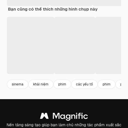
Bạn cũng có thể thích những hình chụp này
sinema
khái niệm
phim
các yếu tố
phim
phim
Nền tảng sáng tạo giúp bạn làm chủ những tác phẩm xuất sắc