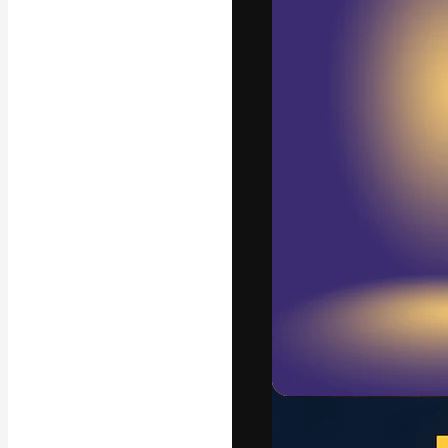
Phông chữ
Nền tảng sáng 
tác phẩm xuất s
đăng ký đến từ
nghiệp, agency 
Tiếng Việt