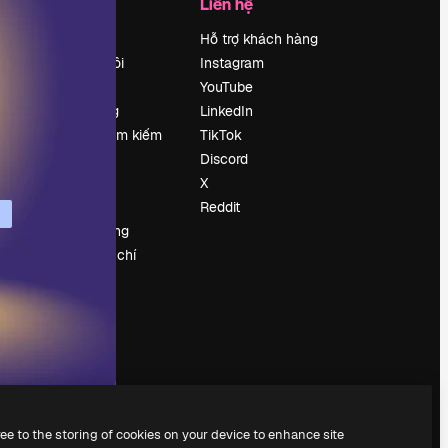
Công ty
Liên hệ
Bảng giá
Hỗ trợ khách hàng
Về chúng tôi
Instagram
Reviews
YouTube
Tuyển dụng
LinkedIn
Xu hướng tìm kiếm
TikTok
Blog
Discord
Sự kiện
X
Slidesgo
Reddit
Bán nội dung
e
Phòng báo chí
y
Tìm kiếm
magnific.ai
ree to the storing of cookies on your device to enhance site