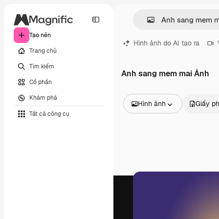
Tạo nên
Hình ảnh do AI tạo ra
Trang chủ
Tìm kiếm
Anh sang mem mai Ảnh
Cổ phần
Khám phá
Hình ảnh
Giấy p
Tất cả công cụ
Tất cả hình ảnh
Các vectơ
Minh họa
Hình ảnh
PSD
Mẫu
Mô hình
Video
Đoạn video
Đồ họa chuyển động
Mẫu video.
Biểu tượng
Mô hình 3D