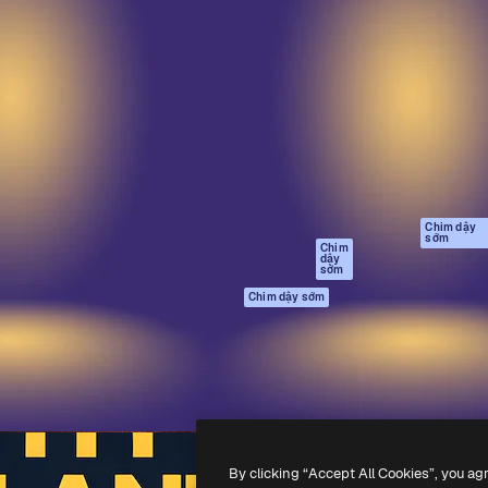
Sản phẩm
Bắt đầu
tạo giúp bạn làm chủ những
Spaces
Academy
ắc nhất. Hơn 1 triệu người
Trợ Lý AI
Tài liệu
 các nhà sáng tạo, doanh
Trình tạo hình ảnh
Hỗ trợ
và studio.
AI
Điều khoản sử
Trình tạo video AI
dụng
Máy phát giọng nói
Chính sách bảo
AI
mật
Nội dung kho
Bản
Chim dậy
sớm
gốc
MCP dành cho
Chim
dậy
Claude/ChatGPT
Chính sách cooki
sớm
Agents
Trung tâm tin cậ
Chim dậy sớm
Giao diện lập trình
Đối tác liên kết
ứng dụng (API)
Công ty
Ứng dụng di động
Tất cả các công cụ
Magnific
By clicking “Accept All Cookies”, you ag