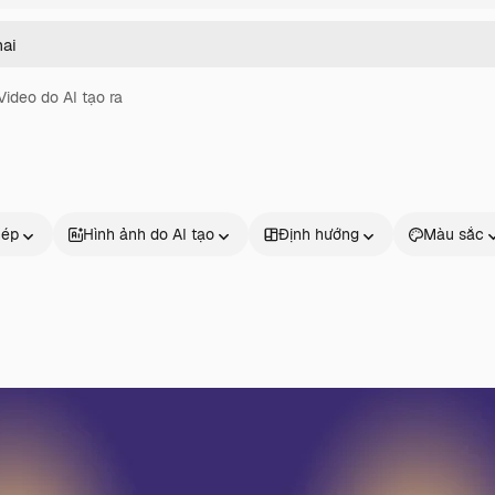
Video do AI tạo ra
hép
Hình ảnh do AI tạo
Định hướng
Màu sắc