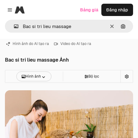
Magnific
Bảng giá
Đăng nhập
Close menu
Thông thoá
Tìm ki
Hình ảnh do AI tạo ra
Video do AI tạo ra
Bac si tri lieu massage Ảnh
Hình ảnh
Bộ lọc