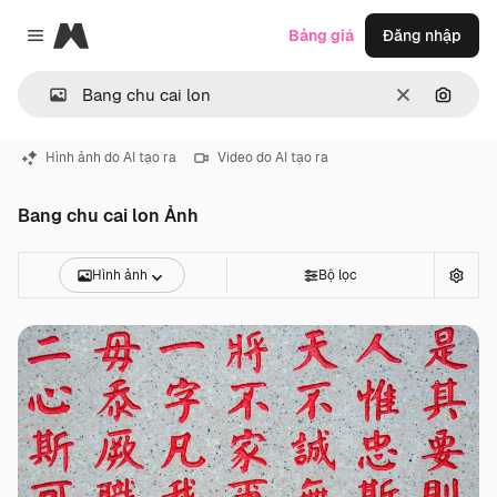
Magnific
Bảng giá
Đăng nhập
Close menu
Thông thoá
Tìm ki
Hình ảnh do AI tạo ra
Video do AI tạo ra
Bang chu cai lon Ảnh
Hình ảnh
Bộ lọc