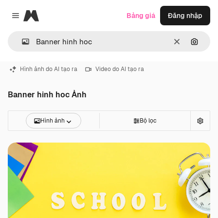
Magnific
Bảng giá
Đăng nhập
Close menu
Thông thoá
Tìm ki
Hình ảnh do AI tạo ra
Video do AI tạo ra
Banner hinh hoc Ảnh
Hình ảnh
Bộ lọc