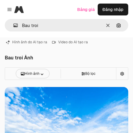
Magnific
Bảng giá
Đăng nhập
Close menu
Thông thoá
Tìm ki
Hình ảnh do AI tạo ra
Video do AI tạo ra
Bau troi Ảnh
Hình ảnh
Bộ lọc