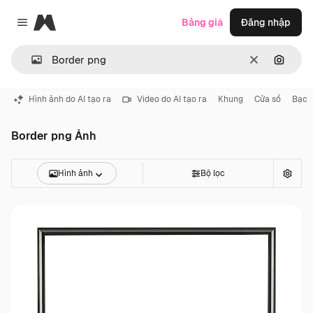
Magnific
Bảng giá
Đăng nhập
Close menu
Thông thoá
Tìm ki
Hình ảnh do AI tạo ra
Video do AI tạo ra
Khung
Cửa sổ
Bạc
Border png Ảnh
Hình ảnh
Bộ lọc