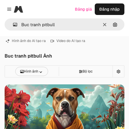
Magnific
Bảng giá
Đăng nhập
Close menu
Thông thoá
Tìm ki
Hình ảnh do AI tạo ra
Video do AI tạo ra
Buc tranh pitbull Ảnh
Hình ảnh
Bộ lọc