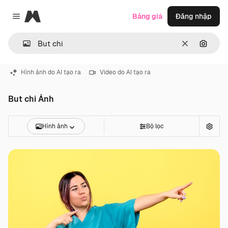
Magnific
Bảng giá
Đăng nhập
Close menu
Thông thoá
Tìm ki
Hình ảnh do AI tạo ra
Video do AI tạo ra
But chi Ảnh
Hình ảnh
Bộ lọc