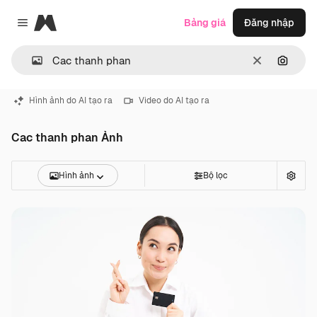
Magnific
Bảng giá
Đăng nhập
Close menu
Thông thoá
Tìm ki
Hình ảnh do AI tạo ra
Video do AI tạo ra
Cac thanh phan Ảnh
Hình ảnh
Bộ lọc