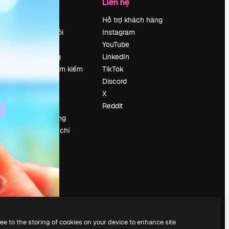
Công ty
Liên hệ
Bảng giá
Hỗ trợ khách hàng
Về chúng tôi
Instagram
Reviews
YouTube
Tuyển dụng
LinkedIn
Xu hướng tìm kiếm
TikTok
Blog
Discord
Sự kiện
X
Slidesgo
Reddit
Bán nội dung
e
Phòng báo chí
y
Tìm kiếm
magnific.ai
ree to the storing of cookies on your device to enhance site