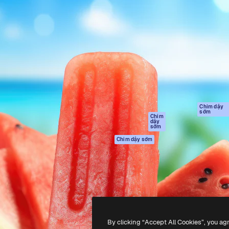
Sản phẩm
Bắt đầu
tạo giúp bạn làm chủ những
Spaces
Academy
ắc nhất. Hơn 1 triệu người
Trợ Lý AI
Tài liệu
 các nhà sáng tạo, doanh
Trình tạo hình ảnh
Hỗ trợ
và studio.
AI
Điều khoản sử
Trình tạo video AI
dụng
Máy phát giọng nói
Chính sách bảo
AI
mật
Nội dung kho
Bản
Chim dậy
sớm
gốc
MCP dành cho
Chim
dậy
Claude/ChatGPT
Chính sách cooki
sớm
Agents
Trung tâm tin cậ
Chim dậy sớm
Giao diện lập trình
Đối tác liên kết
ứng dụng (API)
Công ty
Ứng dụng di động
Tất cả các công cụ
Magnific
By clicking “Accept All Cookies”, you ag