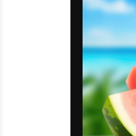
Phông chữ
Nền tảng sáng 
tác phẩm xuất s
đăng ký đến từ
nghiệp, agency 
Tiếng Việt