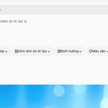
Video do AI tạo ra
hép
Hình ảnh do AI tạo
Định hướng
Màu sắc