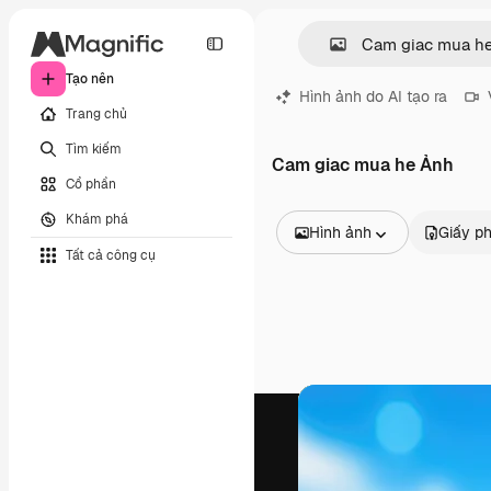
Tạo nên
Hình ảnh do AI tạo ra
Trang chủ
Tìm kiếm
Cam giac mua he Ảnh
Cổ phần
Khám phá
Hình ảnh
Giấy p
Tất cả công cụ
Tất cả hình ảnh
Các vectơ
Minh họa
Hình ảnh
PSD
Mẫu
Mô hình
Video
Đoạn video
Đồ họa chuyển động
Mẫu video.
Biểu tượng
Mô hình 3D