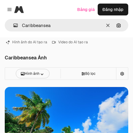
Magnific
Bảng giá
Đăng nhập
Close menu
Thông thoá
Tìm ki
Hình ảnh do AI tạo ra
Video do AI tạo ra
Caribbeansea Ảnh
Hình ảnh
Bộ lọc