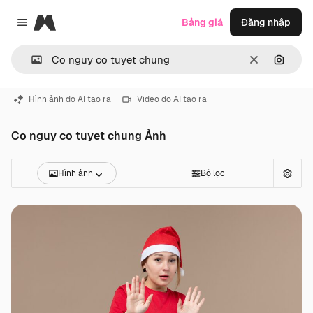
Magnific
Bảng giá
Đăng nhập
Close menu
Thông thoá
Tìm ki
Hình ảnh do AI tạo ra
Video do AI tạo ra
Co nguy co tuyet chung Ảnh
Hình ảnh
Bộ lọc