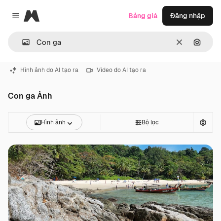
Magnific
Bảng giá
Đăng nhập
Close menu
Thông thoá
Tìm ki
Hình ảnh do AI tạo ra
Video do AI tạo ra
Con ga Ảnh
Hình ảnh
Bộ lọc