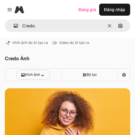
Magnific
Bảng giá
Đăng nhập
Close menu
Thông thoá
Tìm ki
Hình ảnh do AI tạo ra
Video do AI tạo ra
Credo Ảnh
Hình ảnh
Bộ lọc