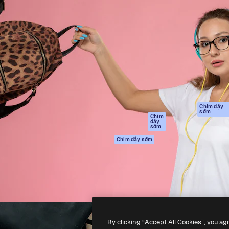
Sản phẩm
Bắt đầu
tạo giúp bạn làm chủ những
Spaces
Academy
ắc nhất. Hơn 1 triệu người
Trợ Lý AI
Tài liệu
 các nhà sáng tạo, doanh
Trình tạo hình ảnh
Hỗ trợ
và studio.
AI
Điều khoản sử
Trình tạo video AI
dụng
Máy phát giọng nói
Chính sách bảo
AI
mật
Nội dung kho
Bản
Chim dậy
sớm
gốc
MCP dành cho
Chim
dậy
Claude/ChatGPT
Chính sách cooki
sớm
Agents
Trung tâm tin cậ
Chim dậy sớm
Giao diện lập trình
Đối tác liên kết
ứng dụng (API)
Công ty
Ứng dụng di động
Tất cả các công cụ
Magnific
By clicking “Accept All Cookies”, you ag