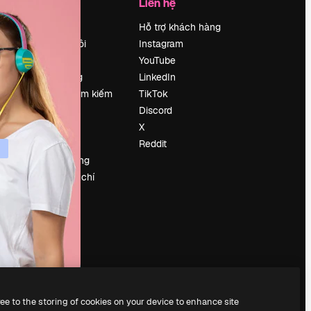
Công ty
Liên hệ
Bảng giá
Hỗ trợ khách hàng
Về chúng tôi
Instagram
Reviews
YouTube
Tuyển dụng
LinkedIn
Xu hướng tìm kiếm
TikTok
Blog
Discord
Sự kiện
X
Slidesgo
Reddit
Bán nội dung
e
Phòng báo chí
y
Tìm kiếm
magnific.ai
ree to the storing of cookies on your device to enhance site