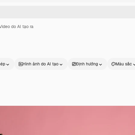
Video do AI tạo ra
hép
Hình ảnh do AI tạo
Định hướng
Màu sắc