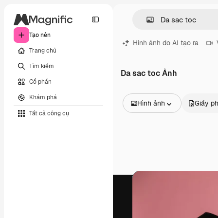
Tạo nên
Hình ảnh do AI tạo ra
Trang chủ
Tìm kiếm
Da sac toc Ảnh
Cổ phần
Khám phá
Hình ảnh
Giấy p
Tất cả công cụ
Tất cả hình ảnh
Các vectơ
Minh họa
Hình ảnh
PSD
Mẫu
Mô hình
Video
Đoạn video
Đồ họa chuyển động
Mẫu video.
Biểu tượng
Mô hình 3D