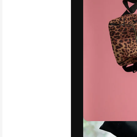
Phông chữ
Nền tảng sáng 
tác phẩm xuất s
đăng ký đến từ
nghiệp, agency 
Tiếng Việt