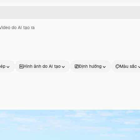
Video do AI tạo ra
hép
Hình ảnh do AI tạo
Định hướng
Màu sắc