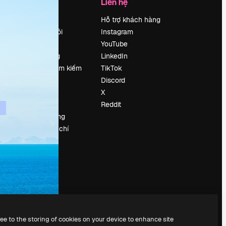
Công ty
Liên hệ
Bảng giá
Hỗ trợ khách hàng
Về chúng tôi
Instagram
Reviews
YouTube
Tuyển dụng
LinkedIn
Xu hướng tìm kiếm
TikTok
Blog
Discord
Sự kiện
X
Slidesgo
Reddit
Bán nội dung
e
Phòng báo chí
y
Tìm kiếm
magnific.ai
ree to the storing of cookies on your device to enhance site