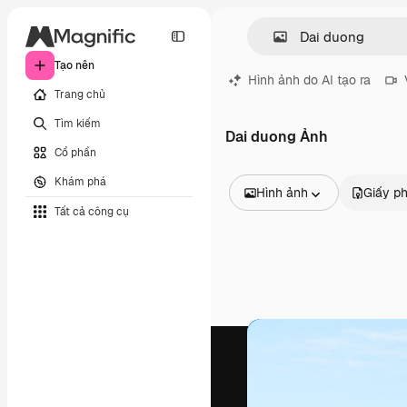
Tạo nên
Hình ảnh do AI tạo ra
Trang chủ
Tìm kiếm
Dai duong Ảnh
Cổ phần
Khám phá
Hình ảnh
Giấy p
Tất cả công cụ
Tất cả hình ảnh
Các vectơ
Minh họa
Hình ảnh
PSD
Mẫu
Mô hình
Video
Đoạn video
Đồ họa chuyển động
Mẫu video.
Biểu tượng
Mô hình 3D