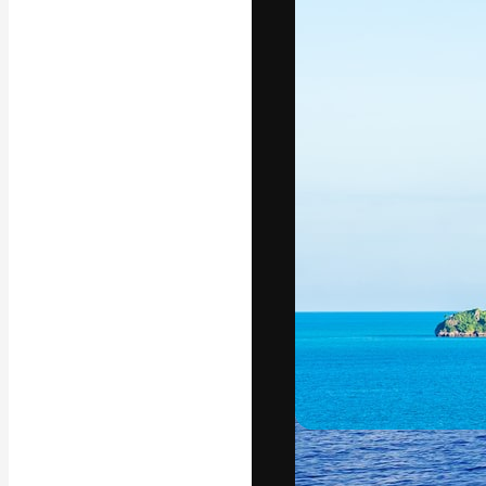
Phông chữ
Nền tảng sáng 
tác phẩm xuất s
đăng ký đến từ
nghiệp, agency 
Tiếng Việt