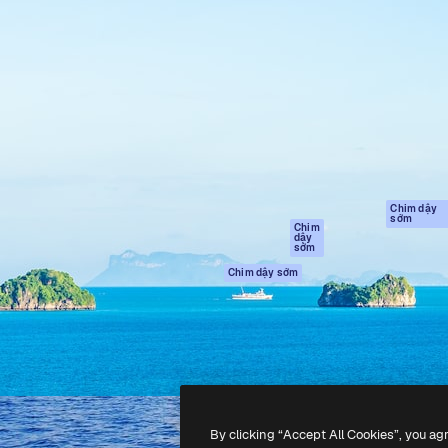
Sản phẩm
Bắt đầu
tạo giúp bạn làm chủ những
Spaces
Academy
ắc nhất. Hơn 1 triệu người
Trợ Lý AI
Tài liệu
 các nhà sáng tạo, doanh
Trình tạo hình ảnh
Hỗ trợ
và studio.
AI
Điều khoản sử
Trình tạo video AI
dụng
Máy phát giọng nói
Chính sách bảo
AI
mật
Nội dung kho
Bản
Chim dậy
sớm
gốc
MCP dành cho
Chim
dậy
Claude/ChatGPT
Chính sách cooki
sớm
Agents
Trung tâm tin cậ
Chim dậy sớm
Giao diện lập trình
Đối tác liên kết
ứng dụng (API)
Công ty
Ứng dụng di động
Tất cả các công cụ
Magnific
By clicking “Accept All Cookies”, you ag