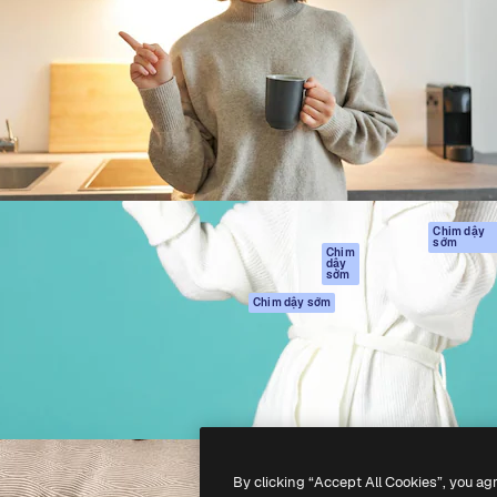
Sản phẩm
Bắt đầu
tạo giúp bạn làm chủ những
Spaces
Academy
ắc nhất. Hơn 1 triệu người
Trợ Lý AI
Tài liệu
 các nhà sáng tạo, doanh
Trình tạo hình ảnh
Hỗ trợ
và studio.
AI
Điều khoản sử
Trình tạo video AI
dụng
Máy phát giọng nói
Chính sách bảo
AI
mật
Nội dung kho
Bản
Chim dậy
sớm
gốc
MCP dành cho
Chim
dậy
Claude/ChatGPT
Chính sách cooki
sớm
Agents
Trung tâm tin cậ
Chim dậy sớm
Giao diện lập trình
Đối tác liên kết
ứng dụng (API)
Công ty
Ứng dụng di động
Tất cả các công cụ
Magnific
By clicking “Accept All Cookies”, you ag