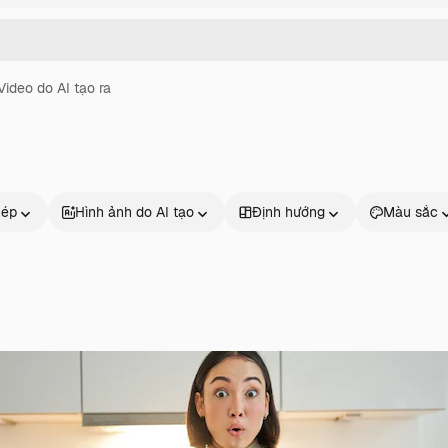
Video do AI tạo ra
hép
Hình ảnh do AI tạo
Định hướng
Màu sắc