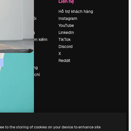
Công ty
Liên hệ
Bảng giá
Hỗ trợ khách hàng
Về chúng tôi
Instagram
Reviews
YouTube
Tuyển dụng
LinkedIn
Xu hướng tìm kiếm
TikTok
Blog
Discord
Sự kiện
X
Slidesgo
Reddit
Bán nội dung
e
Phòng báo chí
y
Tìm kiếm
magnific.ai
ree to the storing of cookies on your device to enhance site