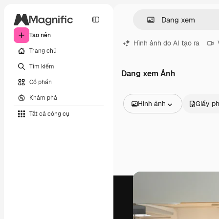
Tạo nên
Hình ảnh do AI tạo ra
Trang chủ
Tìm kiếm
Dang xem Ảnh
Cổ phần
Khám phá
Hình ảnh
Giấy p
Tất cả công cụ
Tất cả hình ảnh
Các vectơ
Minh họa
Hình ảnh
PSD
Mẫu
Mô hình
Video
Đoạn video
Đồ họa chuyển động
Mẫu video.
Biểu tượng
Mô hình 3D