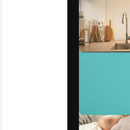
Phông chữ
Nền tảng sáng 
tác phẩm xuất s
đăng ký đến từ
nghiệp, agency 
Tiếng Việt