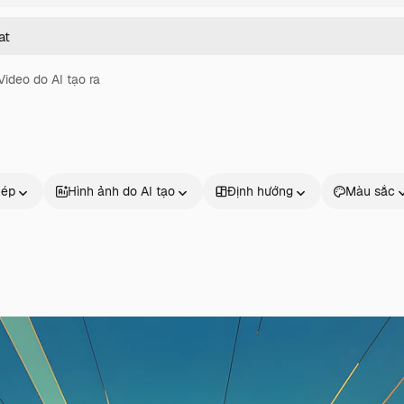
Video do AI tạo ra
hép
Hình ảnh do AI tạo
Định hướng
Màu sắc