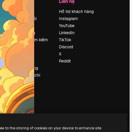
Công ty
Liên hệ
Bảng giá
Hỗ trợ khách hàng
Về chúng tôi
Instagram
Reviews
YouTube
Tuyển dụng
LinkedIn
Xu hướng tìm kiếm
TikTok
Blog
Discord
Sự kiện
X
Slidesgo
Reddit
Bán nội dung
e
Phòng báo chí
y
Tìm kiếm
magnific.ai
ree to the storing of cookies on your device to enhance site