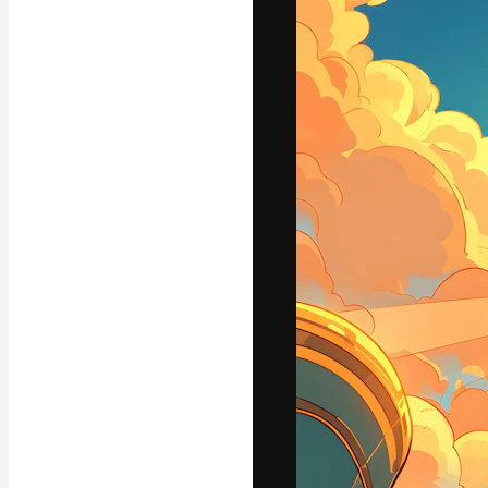
Phông chữ
Nền tảng sáng 
tác phẩm xuất s
đăng ký đến từ
nghiệp, agency 
Tiếng Việt