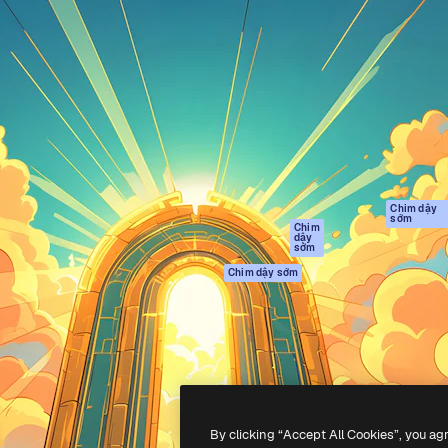
Sản phẩm
Bắt đầu
tạo giúp bạn làm chủ những
Spaces
Academy
ắc nhất. Hơn 1 triệu người
Trợ Lý AI
Tài liệu
 các nhà sáng tạo, doanh
Trình tạo hình ảnh
Hỗ trợ
và studio.
AI
Điều khoản sử
Trình tạo video AI
dụng
Máy phát giọng nói
Chính sách bảo
AI
mật
Nội dung kho
Bản
Chim dậy
sớm
gốc
MCP dành cho
Chim
dậy
Claude/ChatGPT
Chính sách cooki
sớm
Agents
Trung tâm tin cậ
Chim dậy sớm
Giao diện lập trình
Đối tác liên kết
ứng dụng (API)
Công ty
Ứng dụng di động
Tất cả các công cụ
Magnific
By clicking “Accept All Cookies”, you ag