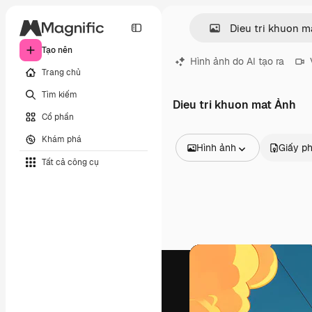
Tạo nên
Hình ảnh do AI tạo ra
Trang chủ
Tìm kiếm
Dieu tri khuon mat Ảnh
Cổ phần
Khám phá
Hình ảnh
Giấy p
Tất cả công cụ
Tất cả hình ảnh
Các vectơ
Minh họa
Hình ảnh
PSD
Mẫu
Mô hình
Video
Đoạn video
Đồ họa chuyển động
Mẫu video.
Biểu tượng
Mô hình 3D