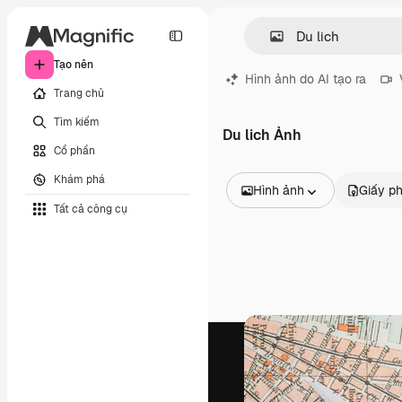
Tạo nên
Hình ảnh do AI tạo ra
Trang chủ
Tìm kiếm
Du lich Ảnh
Cổ phần
Khám phá
Hình ảnh
Giấy p
Tất cả công cụ
Tất cả hình ảnh
Các vectơ
Minh họa
Hình ảnh
PSD
Mẫu
Mô hình
Video
Đoạn video
Đồ họa chuyển động
Mẫu video.
Biểu tượng
Mô hình 3D