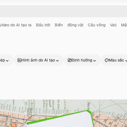
Video do AI tạo ra
Bầu trời
Biển
động vật
Cầu vồng
Vali
Mặt
hép
Hình ảnh do AI tạo
Định hướng
Màu sắc