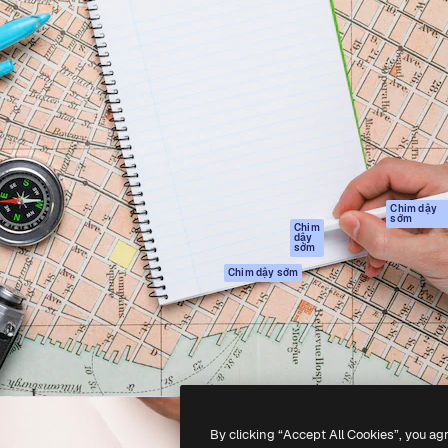
Sản phẩm
Bắt đầu
tạo giúp bạn làm chủ những
Spaces
Academy
ắc nhất. Hơn 1 triệu người
Trợ Lý AI
Tài liệu
 các nhà sáng tạo, doanh
Trình tạo hình ảnh
Hỗ trợ
và studio.
AI
Điều khoản sử
Trình tạo video AI
dụng
Máy phát giọng nói
Chính sách bảo
AI
mật
Nội dung kho
Bản
Chim dậy
sớm
gốc
MCP dành cho
Chim
dậy
Claude/ChatGPT
Chính sách cooki
sớm
Agents
Trung tâm tin cậ
Chim dậy sớm
Giao diện lập trình
Đối tác liên kết
ứng dụng (API)
Công ty
Ứng dụng di động
Tất cả các công cụ
Magnific
By clicking “Accept All Cookies”, you ag