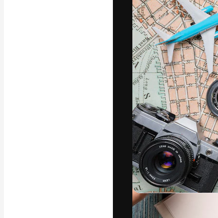
Phông chữ
Nền tảng sáng 
tác phẩm xuất s
đăng ký đến từ
nghiệp, agency 
Tiếng Việt