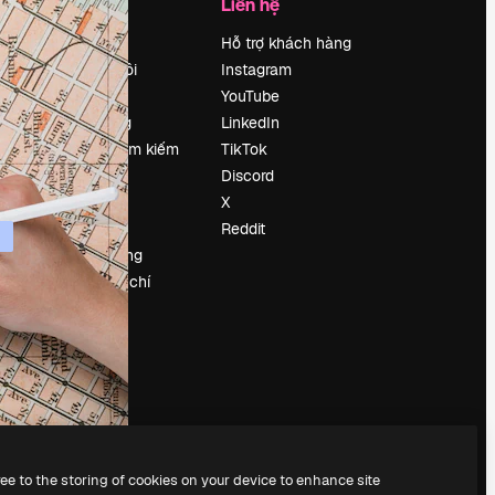
Công ty
Liên hệ
Bảng giá
Hỗ trợ khách hàng
Về chúng tôi
Instagram
Reviews
YouTube
Tuyển dụng
LinkedIn
Xu hướng tìm kiếm
TikTok
Blog
Discord
Sự kiện
X
Slidesgo
Reddit
Bán nội dung
e
Phòng báo chí
y
Tìm kiếm
magnific.ai
ree to the storing of cookies on your device to enhance site