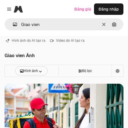
Magnific
Bảng giá
Đăng nhập
Close menu
Thông thoá
Tìm ki
Hình ảnh do AI tạo ra
Video do AI tạo ra
Giao vien Ảnh
Hình ảnh
Bộ lọc