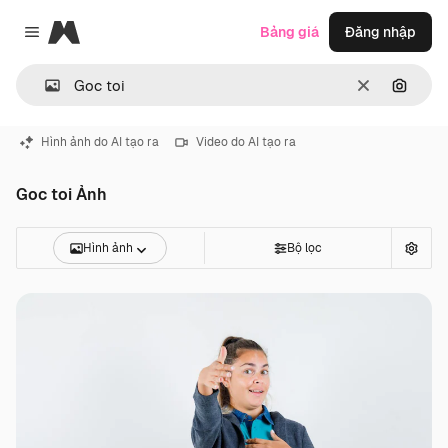
Magnific
Bảng giá
Đăng nhập
Close menu
Thông thoá
Tìm ki
Hình ảnh do AI tạo ra
Video do AI tạo ra
Goc toi Ảnh
Hình ảnh
Bộ lọc