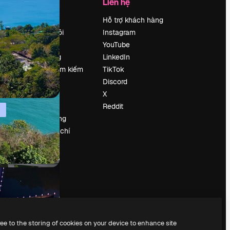
Công ty
Liên hệ
Bảng giá
Hỗ trợ khách hàng
Về chúng tôi
Instagram
Reviews
YouTube
Tuyển dụng
LinkedIn
Xu hướng tìm kiếm
TikTok
Blog
Discord
Sự kiện
X
Slidesgo
Reddit
Bán nội dung
e
Phòng báo chí
y
Tìm kiếm
magnific.ai
ree to the storing of cookies on your device to enhance site