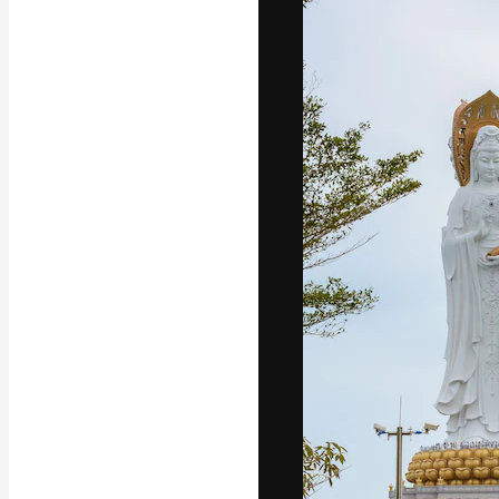
Phông chữ
Nền tảng sáng 
tác phẩm xuất s
đăng ký đến từ
nghiệp, agency 
Tiếng Việt