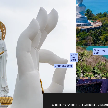
Sản phẩm
Bắt đầu
tạo giúp bạn làm chủ những
Spaces
Academy
ắc nhất. Hơn 1 triệu người
Trợ Lý AI
Tài liệu
 các nhà sáng tạo, doanh
Trình tạo hình ảnh
Hỗ trợ
và studio.
AI
Điều khoản sử
Trình tạo video AI
dụng
Máy phát giọng nói
Chính sách bảo
AI
mật
Nội dung kho
Bản
Chim dậy
sớm
gốc
MCP dành cho
Chim
dậy
Claude/ChatGPT
Chính sách cooki
sớm
Agents
Trung tâm tin cậ
Chim dậy sớm
Giao diện lập trình
Đối tác liên kết
ứng dụng (API)
Công ty
Ứng dụng di động
Tất cả các công cụ
Magnific
By clicking “Accept All Cookies”, you ag