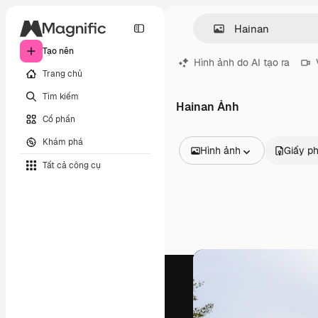
Tạo nên
Hình ảnh do AI tạo ra
Trang chủ
Tìm kiếm
Hainan Ảnh
Cổ phần
Khám phá
Hình ảnh
Giấy p
Tất cả công cụ
Tất cả hình ảnh
Các vectơ
Minh họa
Hình ảnh
PSD
Mẫu
Mô hình
Video
Đoạn video
Đồ họa chuyển động
Mẫu video.
Biểu tượng
Mô hình 3D