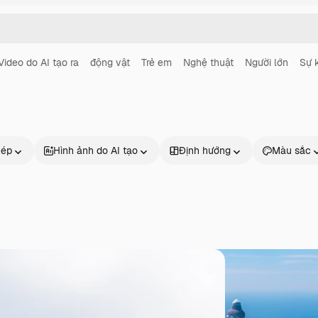
Video do AI tạo ra
động vật
Trẻ em
Nghệ thuật
Người lớn
Sự 
hép
Hình ảnh do AI tạo
Định hướng
Màu sắc