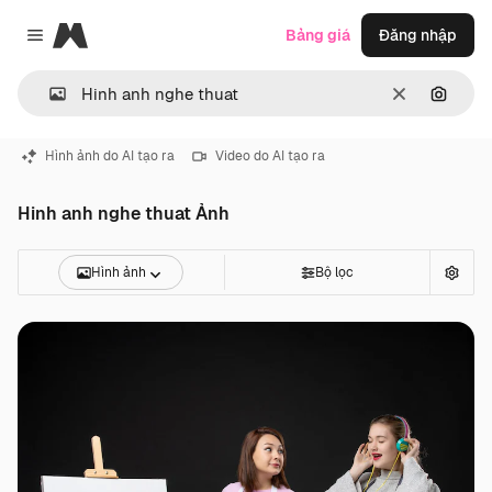
Magnific
Bảng giá
Đăng nhập
Close menu
Thông thoá
Tìm ki
Hình ảnh do AI tạo ra
Video do AI tạo ra
Hinh anh nghe thuat Ảnh
Hình ảnh
Bộ lọc