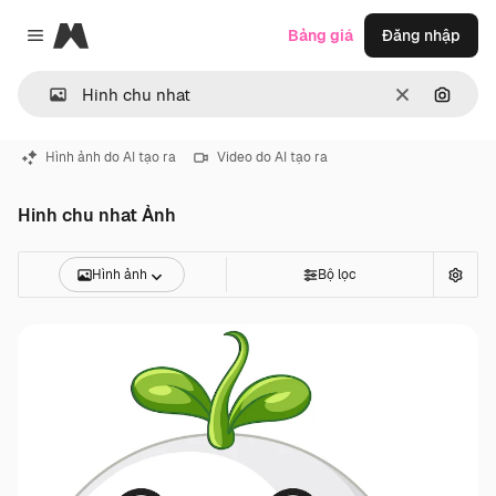
Magnific
Bảng giá
Đăng nhập
Close menu
Thông thoá
Tìm ki
Hình ảnh do AI tạo ra
Video do AI tạo ra
Hinh chu nhat Ảnh
Hình ảnh
Bộ lọc