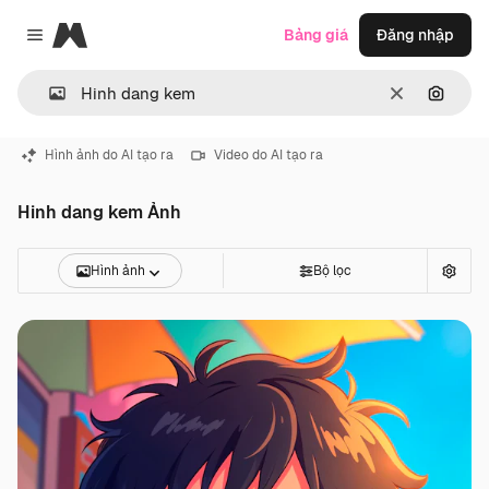
Magnific
Bảng giá
Đăng nhập
Close menu
Thông thoá
Tìm ki
Hình ảnh do AI tạo ra
Video do AI tạo ra
Hinh dang kem Ảnh
Hình ảnh
Bộ lọc