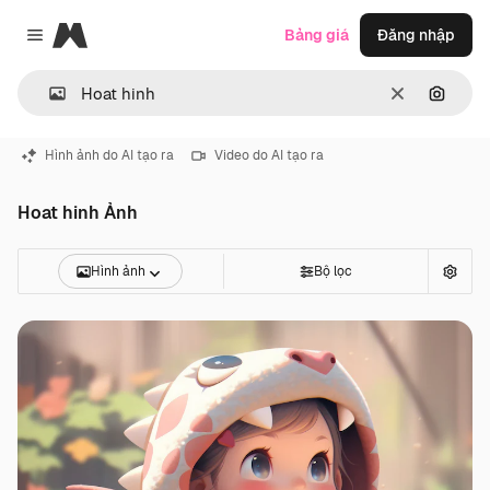
Magnific
Bảng giá
Đăng nhập
Close menu
Thông thoá
Tìm ki
Hình ảnh do AI tạo ra
Video do AI tạo ra
Hoat hinh Ảnh
Hình ảnh
Bộ lọc